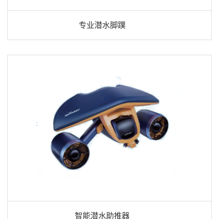
专业潜水脚蹼
智能潜水助推器