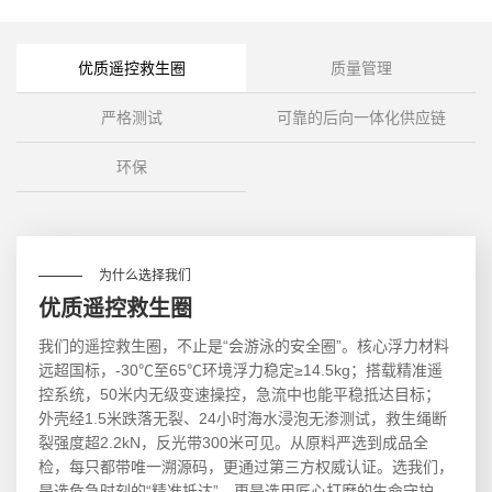
优质遥控救生圈
质量管理
严格测试
可靠的后向一体化供应链
环保
为什么选择我们
优质遥控救生圈
我们的遥控救生圈，不止是“会游泳的安全圈”。核心浮力材料
远超国标，-30℃至65℃环境浮力稳定≥14.5kg；搭载精准遥
控系统，50米内无级变速操控，急流中也能平稳抵达目标；
外壳经1.5米跌落无裂、24小时海水浸泡无渗测试，救生绳断
裂强度超2.2kN，反光带300米可见。从原料严选到成品全
检，每只都带唯一溯源码，更通过第三方权威认证。选我们，
是选危急时刻的“精准抵达”，更是选用匠心打磨的生命守护。