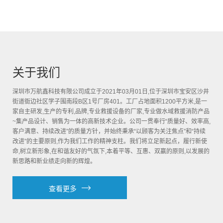
关于我们
深圳市万航鑫科技有限公司成立于2021年03月01日,位于深圳市宝安区沙井
街道衙边社区学子围南段B区1号厂房401。工厂占地面积1200平方米,是一
家自主研发,生产的专利,品牌,专业救援设备的厂家,专业做水域救援消防产品
~集产品设计、销售为一体的高新技术企业。公司一贯奉行“质量好、效率高,
客户满意、持续改进”的质量方针，并始终秉承“以顾客为关注焦点”和“持续
改进”的主要原则,作为我们工作的精神支柱。我们将立足新起点，履行新使
命,树立新形象,在和谐友好的气氛下,本着平等、互惠、双赢的原则,以发展的
新思路和新业绩走向新的辉煌。
查看更多