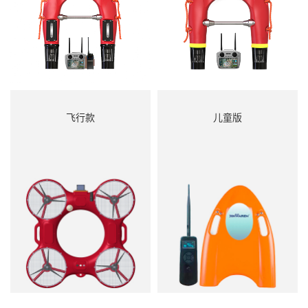
飞行款
儿童版